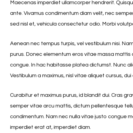
Maecenas imperdiet ullamcorper hendrerit. Quisque 
ante. Vivamus condimentum diam velit, nec semper 
sed nisl et, vehicula consectetur odio. Morbi volutp
Aenean nec tempus turpis, vel vestibulum nisi. Nam s
purus. Donec elementum eros vitae massa mattis a
congue. In hac habitasse platea dictumst. Nunc aliq
Vestibulum a maximus, nisl vitae aliquet cursus, dui 
Curabitur et maximus purus, id blandit dui. Cras g
semper vitae arcu mattis, dictum pellentesque tell
condimentum. Nam nec nulla vitae justo congue mole
imperdiet erat at, imperdiet diam.