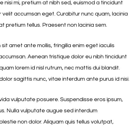
nisi mi, pretium at nibh sed, euismod a tincidunt
velit accumsan eget. Curabitur nunc quam, lacinia
at pretium tellus. Praesent non lacinia sem.
it amet ante mollis, fringilla enim eget iaculis
ccumsan. Aenean tristique dolor eu nibh tincidunt
uam lorem id nisl rutrum, nec mattis dui blandit.
dolor sagittis nunc, vitae interdum ante purus id nisi.
ravida vulputate posuere. Suspendisse eros ipsum,
us. Nulla vulputate augue sed interdum
stie non dolor. Aliquam quis tellus volutpat,