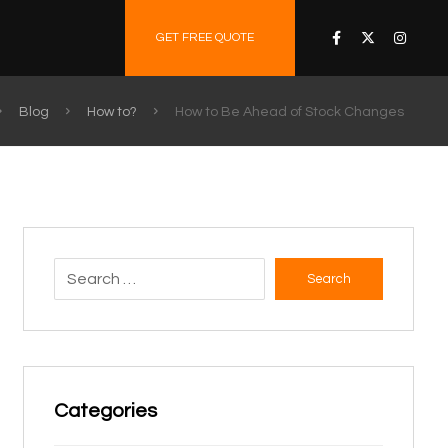
GET FREE QUOTE
Blog
How to?
How to Be Ahead of Stock Changes
Search
Categories