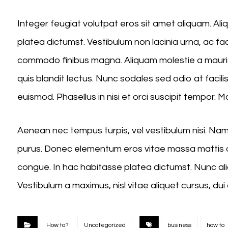
Integer feugiat volutpat eros sit amet aliquam. A
platea dictumst. Vestibulum non lacinia urna, ac fa
commodo finibus magna. Aliquam molestie a mauris
quis blandit lectus. Nunc sodales sed odio at facili
euismod. Phasellus in nisi et orci suscipit tempor. 
Aenean nec tempus turpis, vel vestibulum nisi. Nam s
purus. Donec elementum eros vitae massa mattis a
congue. In hac habitasse platea dictumst. Nunc aliq
Vestibulum a maximus, nisl vitae aliquet cursus, dui 
How to?
Uncategorized
business
how to